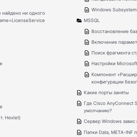
Windows Subsystem fo
е найдено ни одного
ame=LicenseService
MSSQL
Восстановление ба
Включение парамет
Поиск фрагмента ст
de
Настройки Microsof
Компонент «Расшир
конфигурации безоп
Какие порты заняты
Где Cisco AnyConnect S
de
умолчанию?
. Hexlet)
Сервер Windows завис 
Папки Data, META-INF п