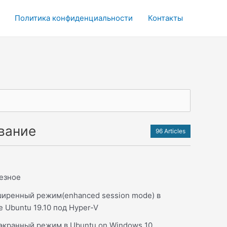
Политика конфиденциальности
Контакты
вание
96 Articles
езное
ширенный режим(enhanced session mode) в
 Ubuntu 19.10 под Hyper-V
экранный режим в Ubuntu on Windows 10