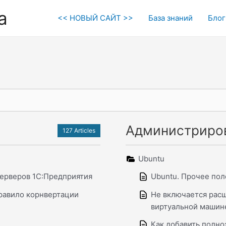
а
<< НОВЫЙ САЙТ >>
База знаний
Блог
Администриро
127 Articles
Ubuntu
ерверов 1С:Предприятия
Ubuntu. Прочее пол
равило корнвертации
Не включается рас
виртуальной машине
Как добавить полно