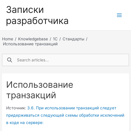
Перейти
Записки
к
разработчика
содержимому
Main
Men
Home
/
Knowledgebase
/
1С
/
Стандарты
/
Использование транзакций
Использование
транзакций
Источник:
3.6. При использовании транзакций следует
придерживаться следующей схемы обработки исключений
в коде на сервере: