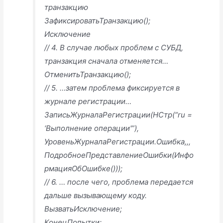
транзакцию
ЗафиксироватьТранзакцию();
Исключение
// 4. В случае любых проблем с СУБД,
транзакция сначала отменяется…
ОтменитьТранзакцию();
// 5. …затем проблема фиксируется в
журнале регистрации…
ЗаписьЖурналаРегистрации(НСтр(“ru =
‘Выполнение операции'”),
УровеньЖурналаРегистрации.Ошибка,,,
ПодробноеПредставлениеОшибки(Инфо
рмацияОбОшибке()));
// 6. … после чего, проблема передается
дальше вызывающему коду.
ВызватьИсключение;
КонецПопытки;