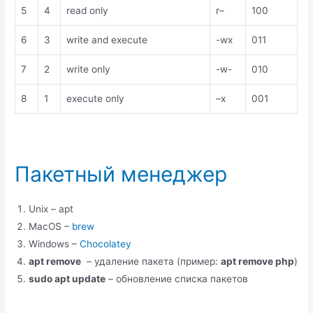
5
4
read only
r–
100
6
3
write and execute
-wx
011
7
2
write only
-w-
010
8
1
execute only
–x
001
Пакетный менеджер
Unix – apt
MacOS –
brew
Windows –
Chocolatey
apt remove
– удаление пакета (пример:
apt remove php
)
sudo apt update
– обновление списка пакетов