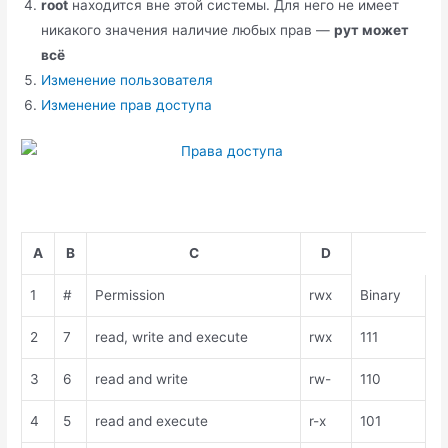
root
находится вне этой системы. Для него не имеет
никакого значения наличие любых прав —
рут может
всё
Изменение пользователя
Изменение прав доступа
A
B
C
D
1
#
Permission
rwx
Binary
2
7
read, write and execute
rwx
111
3
6
read and write
rw-
110
4
5
read and execute
r-x
101