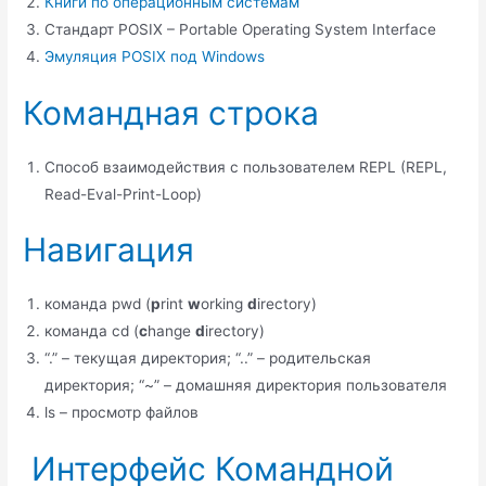
Книги по операционным системам
Стандарт POSIX – Portable Operating System Interface
Эмуляция POSIX под Windows
Командная строка
Способ взаимодействия с пользователем REPL (REPL,
Read-Eval-Print-Loop)
Навигация
команда pwd (
p
rint
w
orking
d
irectory)
команда cd (
c
hange
d
irectory)
“.” – текущая директория; “..” – родительская
директория; “~” – домашняя директория пользователя
ls – просмотр файлов
Интерфейс Командной