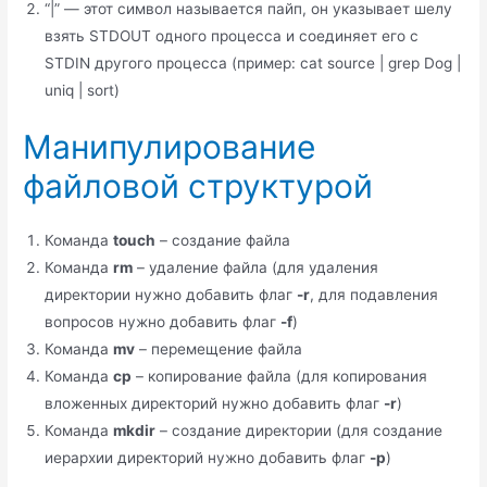
“|” — этот символ называется пайп, он указывает шелу
взять STDOUT одного процесса и соединяет его с
STDIN другого процесса (пример: cat
source
| grep Dog |
uniq | sort)
Манипулирование
файловой структурой
Команда
touch
– создание файла
Команда
rm
– удаление файла (для удаления
директории нужно добавить флаг
-r
, для подавления
вопросов нужно добавить флаг
-f
)
Команда
mv
– перемещение файла
Команда
cp
– копирование файла (для копирования
вложенных директорий нужно добавить флаг
-r
)
Команда
mkdir
– создание директории (для создание
иерархии директорий нужно добавить флаг
-p
)