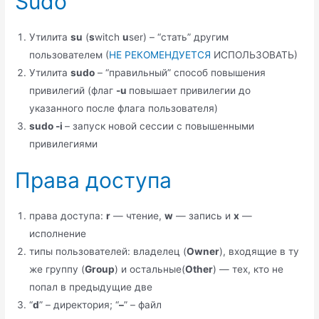
Sudo
Утилита
su
(
s
witch
u
ser) – “стать” другим
пользователем (
НЕ РЕКОМЕНДУЕТСЯ
ИСПОЛЬЗОВАТЬ)
Утилита
sudo
– “правильный” способ повышения
привилегий (флаг
-u
повышает привилегии до
указанного после флага пользователя)
sudo -i
– запуск новой сессии с повышенными
привилегиями
Права доступа
права доступа:
r
— чтение,
w
— запись и
x
—
исполнение
типы пользователей: владелец (
Owner
), входящие в ту
же группу (
Group
) и остальные(
Other
) — тех, кто не
попал в предыдущие две
“
d
” – директория; “
–
” – файл