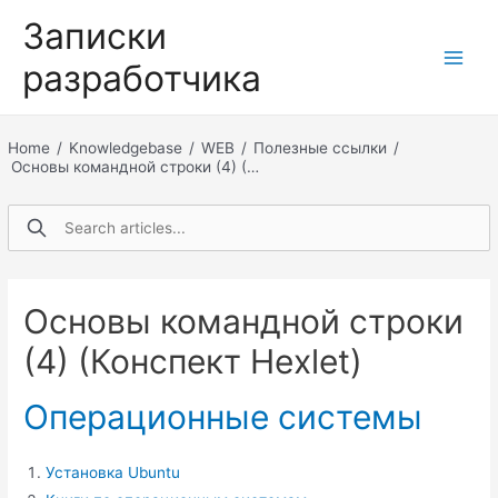
Перейти
Записки
к
разработчика
содержимому
Main
Men
Home
/
Knowledgebase
/
WEB
/
Полезные ссылки
/
Основы командной строки (4) (…
Основы командной строки
(4) (Конспект Hexlet)
Операционные системы
Установка Ubuntu