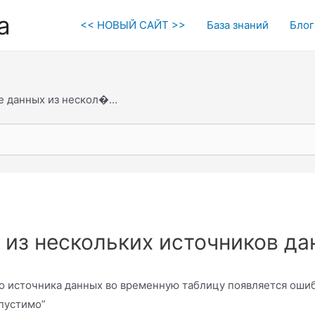
а
<< НОВЫЙ САЙТ >>
База знаний
Блог
е данных из нескол�…
 из нескольких источников д
 источника данных во временную таблицу появляется ошиб
пустимо”