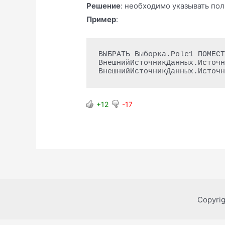
Решение
: необходимо указывать по
Пример
:
ВЫБРАТЬ Выборка.Pole1 ПОМЕСТ
ВнешнийИсточникДанных.Источн
ВнешнийИсточникДанных.Источ
+12
-17
Copyri