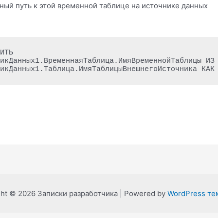
лный путь к этой временной таблице на источнике данных
ИТЬ 
икДанных1.ВременнаяТаблица.ИмяВременнойТаблицы ИЗ 
никДанных1.Таблица.ИмяТаблицыВнешнегоИсточника КАК
ght © 2026 Записки разработчика | Powered by
WordPress тем