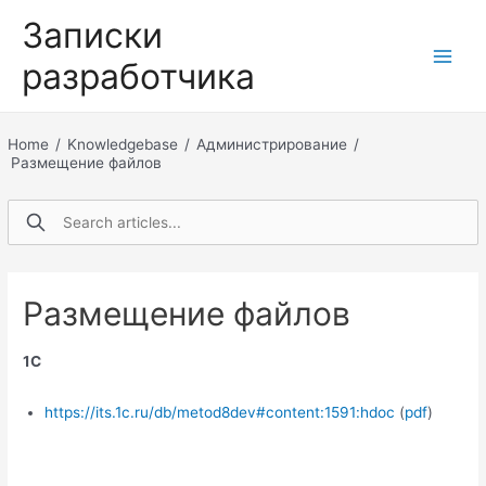
Перейти
Записки
к
разработчика
содержимому
Main
Men
Home
/
Knowledgebase
/
Администрирование
/
Размещение файлов
Размещение файлов
1С
https://its.1c.ru/db/metod8dev#content:1591:hdoc
(
pdf
)