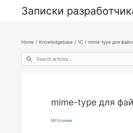
Перейти
Записки разработчик
к
содержимому
Home
/
Knowledgebase
/
1С
/
mime-type для файло
mime-type для фай
Источник