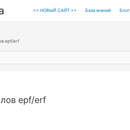
а
<< НОВЫЙ САЙТ >>
База знаний
Блог
в epf/erf
лов epf/erf