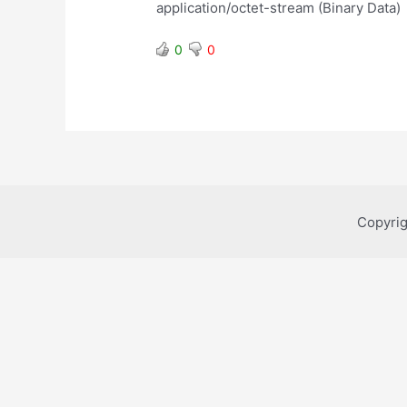
application/octet-stream (Binary Data)
0
0
Copyri