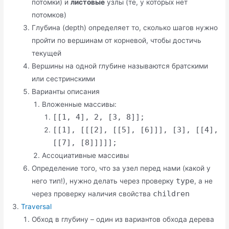
потомки) и
листовые
узлы (те, у которых нет
потомков)
Глубина (depth) определяет то, сколько шагов нужно
пройти по вершинам от корневой, чтобы достичь
текущей
Вершины на одной глубине называются братскими
или сестринскими
Варианты описания
Вложенные массивы:
[[1, 4], 2, [3, 8]];
[[1], [[[2], [[5], [6]]], [3], [[4],
[[7], [8]]]]];
Ассоциативные массивы
Определение того, что за узел перед нами (какой у
type
него тип!), нужно делать через проверку
, а не
children
через проверку наличия свойства
Traversal
Обход в глубину – один из вариантов обхода дерева