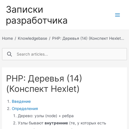
Перейти
Записки
к
разработчика
содержимому
Main
Men
Home
/
Knowledgebase
/
PHP: Деревья (14) (Конспект Hexlet…
PHP: Деревья (14)
(Конспект Hexlet)
Введение
Определения
Дерево: узлы (node) + ребра
Узлы бывают
внутренние
(те, у которых есть