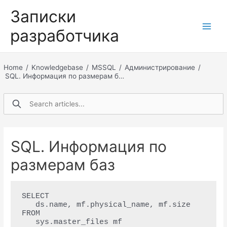
Перейти
Записки
к
разработчика
содержимому
Main
Men
Home
/
Knowledgebase
/
MSSQL
/
Администрирование
/
SQL. Информация по размерам б…
SQL. Информация по
размерам баз
SELECT 

   ds.name, mf.physical_name, mf.size 

FROM 

   sys.master_files mf 
