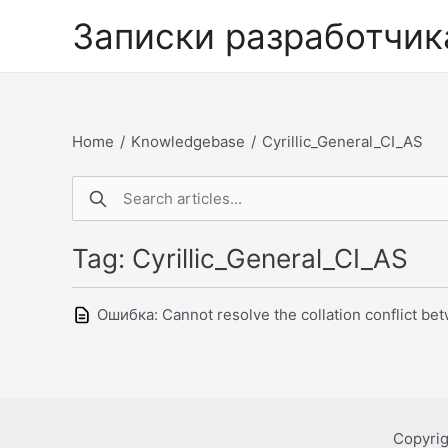
Перейти
Записки разработчик
к
содержимому
Home
/
Knowledgebase
/
Cyrillic_General_CI_AS
Tag: Cyrillic_General_CI_AS
Ошибка: Cannot resolve the collation conflict be
Copyri