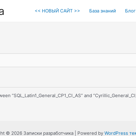
а
<< НОВЫЙ САЙТ >>
База знаний
Блог
tween “SQL_Latin1_General_CP1_CI_AS” and “Cyrillic_General_CI_
ght © 2026 Записки разработчика | Powered by
WordPress тем